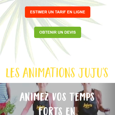
les animations juju's
Nex
animez vos temps
forts en