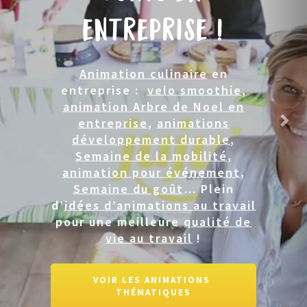
entreprise !
Animation culinaire
en
entreprise :
velo smoothie
,
animation Arbre de Noel en
entreprise
,
animations
développement durable
,
Semaine de la mobilité
,
animation pour événement
,
Semaine du goût
… Plein
d’
idées d’animations au travail
pour une meilleure
qualité de
vie au travail
!
VOIR LES ANIMATIONS 
THÉMATIQUES