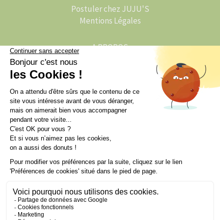
Postuler chez JUJU'S
Mentions Légales
A PROPOS
L'histoire de JUJU'S
JUJU'S Activations
JUJU'S Traiteur
L'actu de JUJU'S : Le Blog
Animation événementielle
Animations en Belgique
Animations en Espagne
Animations à Monaco
Animations au Luxembourg
Animations en Suisse