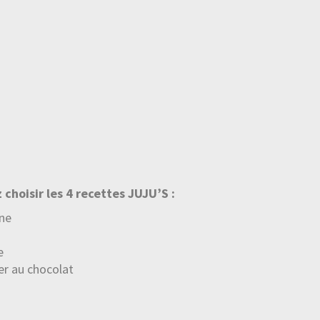
z
choisir les 4 recettes JUJU’S :
nne
e
er au chocolat