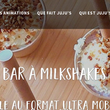
S ANIMATIONS
QUE FAIT JUJU’S
QUI EST JUJU’
bar à milkshakes
le au format ultra mob