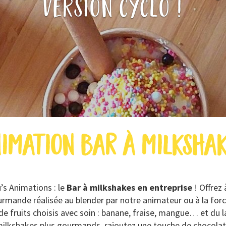
version cyclo !
imation bar à milksha
’s Animations : le
Bar à milkshakes en entreprise
! Offrez
rmande réalisée au blender par notre animateur ou à la forc
de fruits choisis avec soin : banane, fraise, mangue… et du l
ilkshakes plus gourmands, rajoutez une touche de chocolat