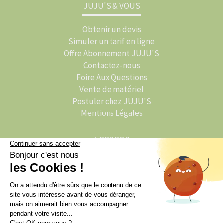
JUJU'S & VOUS
Obtenir un devis
Simuler un tarif en ligne
Offre Abonnement JUJU'S
Contactez-nous
Foire Aux Questions
Vente de matériel
Postuler chez JUJU'S
Mentions Légales
A PROPOS
L'histoire de JUJU'S
JUJU'S Activations
JUJU'S Traiteur
L'actu de JUJU'S : Le Blog
Animation événementielle