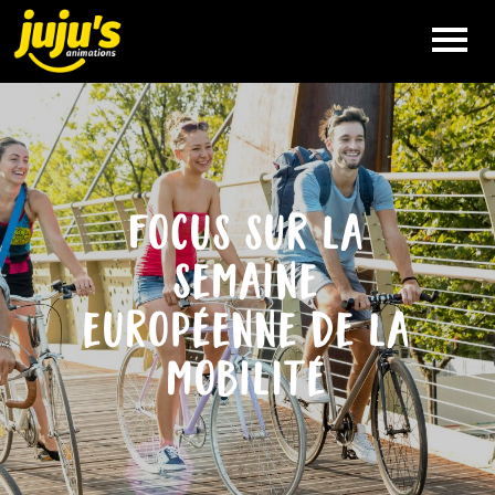
VÉLO
SMOOTHIE
focus sur la
NOS
ANIMATIONS
semaine
QUE FAIT
européenne de la
JUJU’S
mobilité
QUI EST
JUJU’S
RÉFÉRENCES