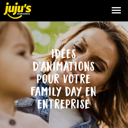
VÉLO
SMOOTHIE
idées
NOS
ANIMATIONS
d’animations
pour votre
QUE FAIT
JUJU’S
family day en
entreprise
QUI EST
JUJU’S
RÉFÉRENCES