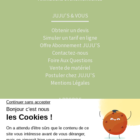
JUJU'S & VOUS
Obtenir un devis
Simuler un tarif en ligne
Offre Abonnement JUJU'S
Contactez-nous
Foire Aux Questions
Vente de matériel
Postuler chez JUJU'S
Mentions Légales
A PROPOS
L'histoire de JUJU'S
JUJU'S Activations
JUJU'S Traiteur
L'actu de JUJU'S : Le Blog