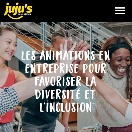
VÉLO
SMOOTHIE
les animations en
NOS
ANIMATIONS
entreprise pour
favoriser la
QUE FAIT
JUJU’S
diversité et
l’inclusion
QUI EST
JUJU’S
RÉFÉRENCES