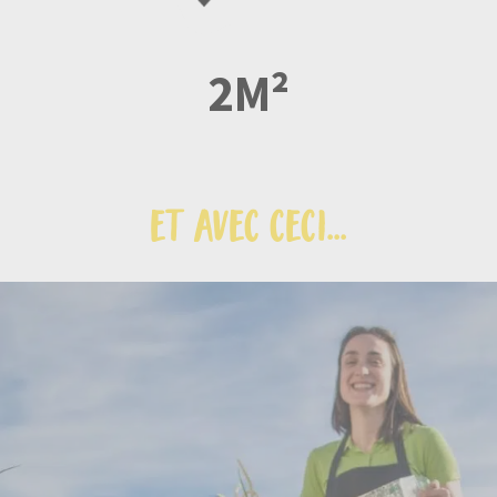
2M²
et avec ceci...