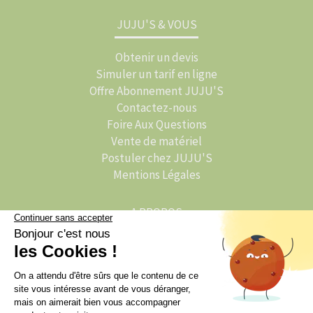
JUJU'S & VOUS
Obtenir un devis
Simuler un tarif en ligne
Offre Abonnement JUJU'S
Contactez-nous
Foire Aux Questions
Vente de matériel
Postuler chez JUJU'S
Mentions Légales
A PROPOS
L'histoire de JUJU'S
JUJU'S Activations
JUJU'S Traiteur
L'actu de JUJU'S : Le Blog
Animation événementielle