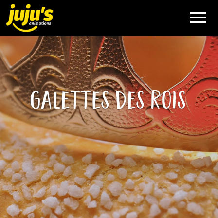
VÉLO
SMOOTHIE
galettes des rois
NOS
ANIMATIONS
QUE FAIT
JUJU’S
QUI EST
JUJU’S
RÉFÉRENCES