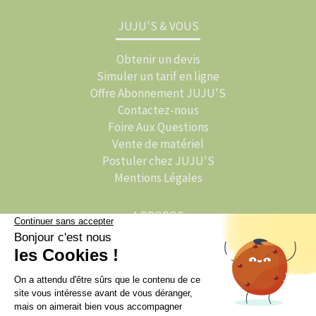
JUJU'S & VOUS
Obtenir un devis
Simuler un tarif en ligne
Offre Abonnement JUJU'S
Contactez-nous
Foire Aux Questions
Vente de matériel
Postuler chez JUJU'S
Mentions Légales
A PROPOS
L'histoire de JUJU'S
JUJU'S Activations
JUJU'S Traiteur
L'actu de JUJU'S : Le Blog