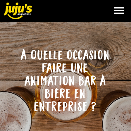
VÉLO
SMOOTHIE
à quelle occasion
NOS
ANIMATIONS
faire une
animation bar à
QUE FAIT
JUJU’S
bière en
entreprise ?
QUI EST
JUJU’S
RÉFÉRENCES